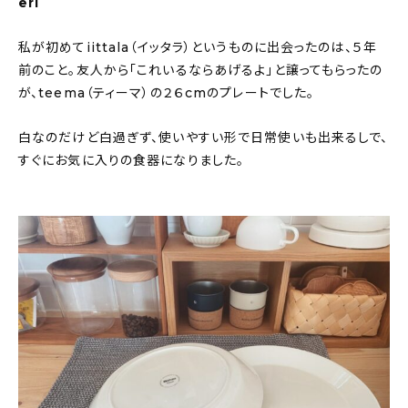
eri
About
私が初めてiittala（イッタラ）というものに出会ったのは、５年
会社概要
前のこと。友人から「これいるならあげるよ」と譲ってもらったの
プライバシーポリシー
が、teema（ティーマ）の２６cmのプレートでした。
お問い合わせ
白なのだけど白過ぎず、使いやすい形で日常使いも出来るしで、
すぐにお気に入りの食器になりました。