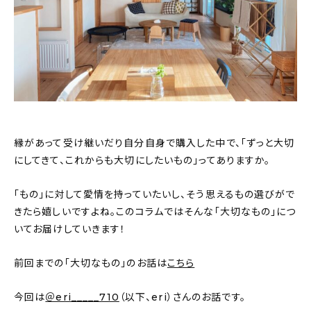
おすすめの記事
コラム
インテリア
キッチン
縁があって受け継いだり自分自身で購入した中で、「ずっと大切
収納/掃除
にしてきて、これからも大切にしたいもの」ってありますか。
暮らし
「もの」に対して愛情を持っていたいし、そう思えるもの選びがで
きたら嬉しいですよね。このコラムではそんな「大切なもの」につ
いてお届けしていきます！
daily mukuri
/ アイテム
前回までの「大切なもの」のお話は
こちら
カテゴリー一覧
今回は
＠eri_____710
（以下、eri）さんのお話です。