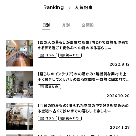
Ranking
人気記事
日別
月別
全期間
【あの人の暮らしが素敵な理由】内と外で自然を体感で
1
きる家で過ごす夏休み〜中庭のある暮らし
（yume_2700さん）
コラム
読みもの
2022.8.12
【暮らしのインテリア】木の温かみ×無機質な素材を上
2
手く融合してメリハリのある空間を〜自然に囲まれて暮
らす（ki_no_ieさん）
読みもの
2024.10.20
【今日の読みもの】限られた空間の中で好きを詰め込め
3
る宝箱〜古くて狭い家での暮らしを楽しむ
（2nyan_and_lifestylesさん）
コラム
読みもの
2024.1.27