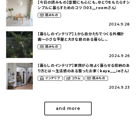
【今日の読みもの】空間にも心にも。ゆとりをもたらすシ
ンプルに暮らすためのコツ（103__roomさん）
読みもの
2024.9.28
【暮らしのインテリア】１から自分たちでつくる外構計
画〜小さな平屋と大きな庭のある暮らし
（tsumikiniwaさん）
読みもの
2024.9.26
【暮らしのインテリア】家族が心地よく暮らせる収納のあ
り方とは〜生活感のある整ったお家（ kaya___ieさん）
インテリア
コラム
読みもの
2024.9.23
and more