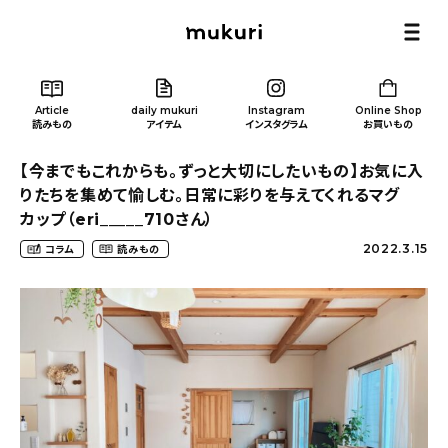
Article
daily mukuri
Instagram
Online Shop
読みもの
アイテム
インスタグラム
お買いもの
【今までもこれからも。ずっと大切にしたいもの】お気に入
りたちを集めて愉しむ。日常に彩りを与えてくれるマグ
カップ（eri_____710さん）
2022.3.15
コラム
読みもの
Article
/ 読みもの
カテゴリー一覧
新着記事
人気の記事