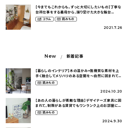
【今までもこれからも。ずっと大切にしたいもの】丁寧な
台所仕事をする義母から、譲り受けた大きな飯台
（kym_tableさん）
コラム
読みもの
2021.7.26
New
新着記事
【暮らしのインテリア】木の温かみ×無機質な素材を上
手く融合してメリハリのある空間を〜自然に囲まれて暮
らす（ki_no_ieさん）
読みもの
2024.10.20
【あの人の暮らしが素敵な理由】デザイナーズ家具に囲
まれて。制限がある賃貸でもワンランク上のお部屋に〜
狭くても好きな暮らしのこと（_____chika708さん）
読みもの
2024.9.30