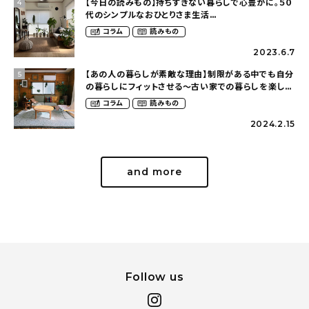
【今日の読みもの】持ちすぎない暮らしで心豊かに。５０
4
代のシンプルなおひとりさま生活
（ohitorisama_kurasiさん）
コラム
読みもの
2023.6.7
【あの人の暮らしが素敵な理由】制限がある中でも自分
5
の暮らしにフィットさせる〜古い家での暮らしを楽しむ
（idasanchiさん）
コラム
読みもの
2024.2.15
and more
Follow us