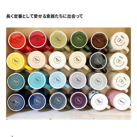
新着記事
長く定番として愛せる食器たちに出会って
人気の記事
おすすめの記事
インテリア
日用品
キッチン
ギフト
キッズ