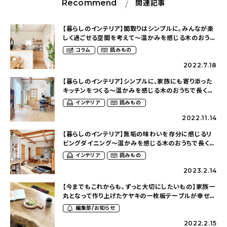
Recommend
関連記事
【暮らしのインテリア】間取りはシンプルに。みんなが楽
しく過ごせる空間を考えて〜温かみを感じる木のおうち
で長く暮らす（eri_____710さん）
コラム
読みもの
2022.7.18
【暮らしのインテリア】シンプルに、家族にも寄り添った
キッチンをつくる〜温かみを感じる木のおうちで長く暮
らす（eri_____710さん）
インテリア
読みもの
2022.11.14
【暮らしのインテリア】無垢の味わいを存分に感じるリ
ビングダイニング〜温かみを感じる木のおうちで長く暮
らす（eri_____710さん）
インテリア
読みもの
2023.2.14
【今までもこれからも。ずっと大切にしたいもの】家族一
丸となって作り上げたケヤキの一枚板テーブルが幸せを
紡いで（cheerful.lifeさん）
編集部/お知らせ
2022.2.15