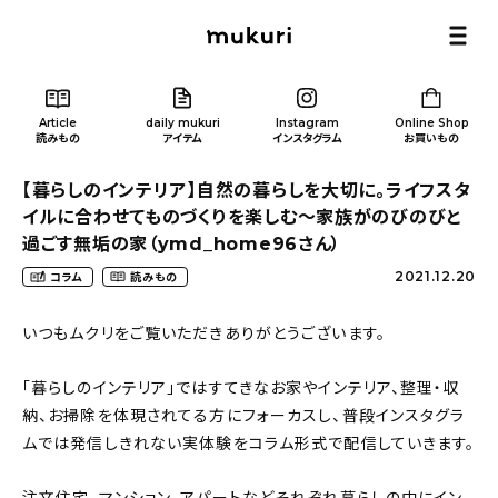
Article
daily mukuri
Instagram
Online Shop
読みもの
アイテム
インスタグラム
お買いもの
【暮らしのインテリア】自然の暮らしを大切に。ライフスタ
イルに合わせてものづくりを楽しむ〜家族がのびのびと
過ごす無垢の家（ymd_home96さん）
2021.12.20
コラム
読みもの
Article
/ 読みもの
いつもムクリをご覧いただきありがとうございます。
カテゴリー一覧
「暮らしのインテリア」ではすてきなお家やインテリア、整理・収
納、お掃除を体現されてる方にフォーカスし、普段インスタグラ
新着記事
ムでは発信しきれない実体験をコラム形式で配信していきます。
人気の記事