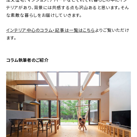
注文住宅、マンション、アパートなどそれぞれ暮らしの中にイン
テリアがあり、背景には共感する点も沢山あると思います。そん
おすすめの記事
な素敵な暮らしをお届けしていきます。
コラム
インテリア中心のコラム・記事は一覧はこちら
よりご覧いただけ
ます。
インテリア
キッチン
コラム執筆者のご紹介
収納/掃除
暮らし
daily mukuri
/ アイテム
カテゴリー一覧