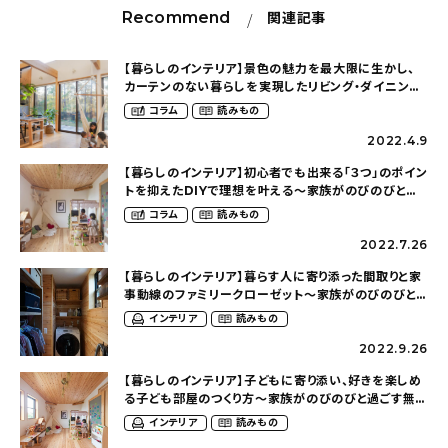
Recommend
関連記事
【暮らしのインテリア】景色の魅力を最大限に生かし、
カーテンのない暮らしを実現したリビング・ダイニン
グ〜家族がのびのびと過ごす無垢の家
コラム
読みもの
（ymd_home96さん）
2022.4.9
【暮らしのインテリア】初心者でも出来る「３つ」のポイン
トを抑えたDIYで理想を叶える〜家族がのびのびと過
ごす無垢の家（ymd_home96さん）
コラム
読みもの
2022.7.26
【暮らしのインテリア】暮らす人に寄り添った間取りと家
事動線のファミリークローゼット〜家族がのびのびと
過ごす無垢の家（ymd_home96さん）
インテリア
読みもの
2022.9.26
【暮らしのインテリア】子どもに寄り添い、好きを楽しめ
る子ども部屋のつくり方〜家族がのびのびと過ごす無垢
の家（ymd_home96さん）
インテリア
読みもの