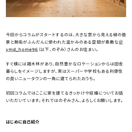
新着記事
人気の記事
おすすめの記事
今回からコラムがスタートするのは、大きな窓から見える緑の借
景と無垢がふんだんに使われた温かみのある空間が素敵な
＠
インテリア
ymd_home96
（以下、のぞみ）さんのお住まい。
日用品
すぐ横には雑木林があり、自然豊かなロケーションからは田舎
暮らしをイメージしますが、実はスーパーや学校もある利便性
キッチン
の良いニュータウンの一角に建てられたおうち。
ギフト
初回コラムではここに家を建てるきっかけや経緯についてお話
いただいています。それではのぞみさん、よろしくお願いします。
キッズ
はじめに自己紹介