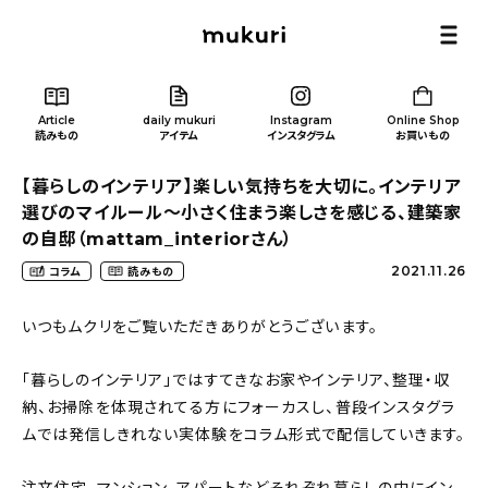
Article
daily mukuri
Instagram
Online Shop
読みもの
アイテム
インスタグラム
お買いもの
【暮らしのインテリア】楽しい気持ちを大切に。インテリア
選びのマイルール〜小さく住まう楽しさを感じる、建築家
の自邸（mattam_interiorさん）
2021.11.26
コラム
読みもの
Article
/ 読みもの
いつもムクリをご覧いただきありがとうございます。
カテゴリー一覧
「暮らしのインテリア」ではすてきなお家やインテリア、整理・収
納、お掃除を体現されてる方にフォーカスし、普段インスタグラ
新着記事
ムでは発信しきれない実体験をコラム形式で配信していきます。
人気の記事