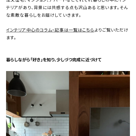
注文住宅、マンション、アパートなどそれぞれ暮らしの中にイン
テリアがあり、背景には共感する点も沢山あると思います。そん
おすすめの記事
な素敵な暮らしをお届けしていきます。
コラム
インテリア中心のコラム・記事は一覧はこちら
よりご覧いただけ
ます。
インテリア
キッチン
暮らしながら「好き」を知り、少しづつ完成に近づけて
収納/掃除
暮らし
daily mukuri
/ アイテム
カテゴリー一覧