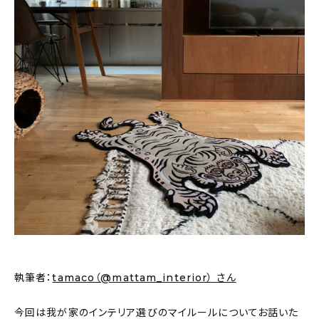
新着記事
人気の記事
おすすめの記事
インテリア
日用品
キッチン
ギフト
キッズ
執筆者：
tamaco（@mattam_interior） さん
今回は我が家のインテリア選びのマイルールについてお話いた