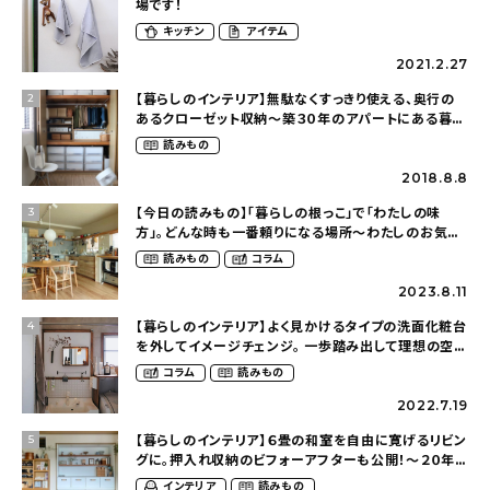
場です！
キッチン
アイテム
2021.2.27
【暮らしのインテリア】無駄なくすっきり使える、奥行の
2
あるクローゼット収納〜築３０年のアパートにある暮ら
し（mari_ppe_さん）
読みもの
2018.8.8
【今日の読みもの】「暮らしの根っこ」で「わたしの味
3
方」。どんな時も一番頼りになる場所〜わたしのお気に
入りのキッチン（posocotoさん）
読みもの
コラム
2023.8.11
【暮らしのインテリア】よく見かけるタイプの洗面化粧台
4
を外してイメージチェンジ。 一歩踏み出して理想の空間
へ〜築１２年の建売住宅をDIYする暮らし
コラム
読みもの
（asasa0509さん）
2022.7.19
【暮らしのインテリア】６畳の和室を自由に寛げるリビン
5
グに。押入れ収納のビフォーアフターも公開！〜２０年
間住む賃貸アパートを慈しむ暮らし
インテリア
読みもの