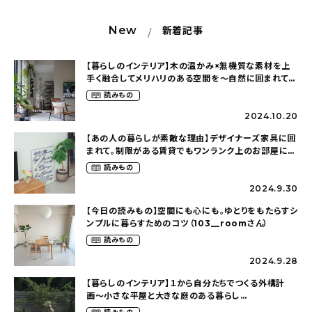
New
新着記事
【暮らしのインテリア】木の温かみ×無機質な素材を上
手く融合してメリハリのある空間を〜自然に囲まれて暮
らす（ki_no_ieさん）
読みもの
2024.10.20
【あの人の暮らしが素敵な理由】デザイナーズ家具に囲
まれて。制限がある賃貸でもワンランク上のお部屋に〜
狭くても好きな暮らしのこと（_____chika708さん）
読みもの
2024.9.30
【今日の読みもの】空間にも心にも。ゆとりをもたらすシ
ンプルに暮らすためのコツ（103__roomさん）
読みもの
2024.9.28
【暮らしのインテリア】１から自分たちでつくる外構計
画〜小さな平屋と大きな庭のある暮らし
（tsumikiniwaさん）