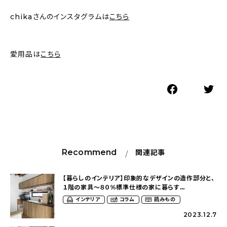
chikaさんのインスタグラムは
こちら
愛用品は
こちら
Recommend
関連記事
【暮らしのインテリア】印象的なデザインの造作部分と、
１階の家具〜８０%標準仕様の家に暮らす
(mil_lefl___eurさん）
インテリア
コラム
読みもの
2023.12.7