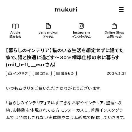
Article
daily mukuri
Instagram
Online Shop
読みもの
アイテム
インスタグラム
お買いもの
【暮らしのインテリア】猫のいる生活を想定せずに建てた
家で、猫と快適に過ごす〜８０%標準仕様の家に暮らす
(mil_lefl___eurさん）
2024.3.21
インテリア
コラム
読みもの
Article
/ 読みもの
いつもムクリをご覧いただきありがとうございます。
カテゴリー一覧
「暮らしのインテリア」ではすてきなお家やインテリア、整理・収
納、お掃除を体現されてる方にフォーカスし、普段インスタグラ
新着記事
ムでは発信しきれない実体験をコラム形式で配信していきます。
人気の記事