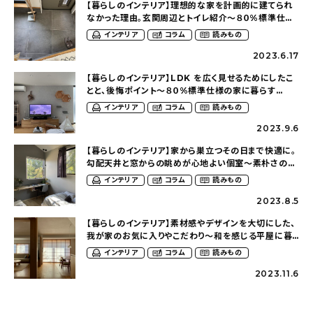
【暮らしのインテリア】理想的な家を計画的に建てられ
なかった理由。玄関周辺とトイレ紹介〜８０%標準仕様
の家に暮らす(mil_lefl___eurさん）
インテリア
コラム
読みもの
2023.6.17
【暮らしのインテリア】LDK を広く見せるためにしたこ
とと、後悔ポイント〜８０%標準仕様の家に暮らす
(mil_lefl___eurさん）
インテリア
コラム
読みもの
2023.9.6
【暮らしのインテリア】家から巣立つその日まで快適に。
勾配天井と窓からの眺めが心地よい個室〜素朴さの中
に小さな贅沢を散りばめた２１坪の平屋
インテリア
コラム
読みもの
（hy___home21さん）
2023.8.5
【暮らしのインテリア】素材感やデザインを大切にした、
我が家のお気に入りやこだわり〜和を感じる平屋に暮
らす（heco_homeさん）
インテリア
コラム
読みもの
2023.11.6