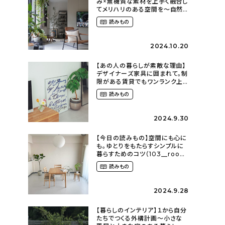
み×無機質な素材を上手く融合し
てメリハリのある空間を〜自然
に囲まれて暮らす（ki_no_ieさ
読みもの
ん）
2024.10.20
【あの人の暮らしが素敵な理由】
デザイナーズ家具に囲まれて。制
限がある賃貸でもワンランク上
のお部屋に〜狭くても好きな暮
読みもの
らしのこと（_____chika708さ
ん）
2024.9.30
【今日の読みもの】空間にも心に
も。ゆとりをもたらすシンプルに
暮らすためのコツ（103__room
さん）
読みもの
2024.9.28
【暮らしのインテリア】１から自分
たちでつくる外構計画〜小さな