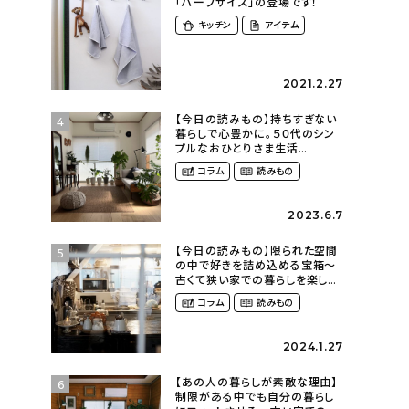
「ハーフサイズ」の登場です！
キッチン
アイテム
2021.2.27
【今日の読みもの】持ちすぎない
4
暮らしで心豊かに。５０代のシン
プルなおひとりさま生活
（ohitorisama_kurasiさん）
コラム
読みもの
2023.6.7
【今日の読みもの】限られた空間
5
の中で好きを詰め込める宝箱〜
古くて狭い家での暮らしを楽しむ
（2nyan_and_lifestylesさん）
コラム
読みもの
2024.1.27
【あの人の暮らしが素敵な理由】
6
制限がある中でも自分の暮らし