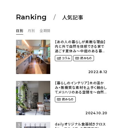
Ranking
人気記事
日別
月別
全期間
【あの人の暮らしが素敵な理由】
1
内と外で自然を体感できる家で
過ごす夏休み〜中庭のある暮ら
し（yume_2700さん）
コラム
読みもの
2022.8.12
【暮らしのインテリア】木の温か
2
み×無機質な素材を上手く融合し
てメリハリのある空間を〜自然
に囲まれて暮らす（ki_no_ieさ
読みもの
ん）
2024.10.20
dailyオリジナル食器拭きクロス
3