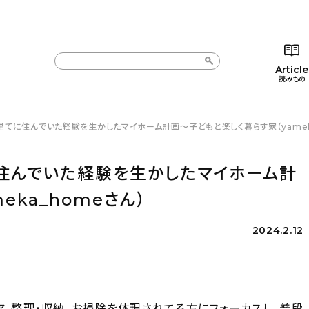
Article
読みもの
建てに住んでいた経験を生かしたマイホーム計画〜子どもと楽しく暮らす家（yamek
カテゴリー一覧
カテゴリー一覧
コラム
インテ
新着記事
新着記事
インテリア
日用
に住んでいた経験を生かしたマイホーム計
人気の記事
人気の記事
キッチン
キッチ
eka_homeさん）
おすすめの記事
おすすめの記事
収納/掃除
ギフト
2024.2.12
ア、整理・収納、お掃除を体現されてる方にフォーカスし、普段