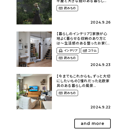
平屋と大きな庭のある暮らし
（tsumikiniwaさん）
読みもの
2024.9.26
【暮らしのインテリア】家族が心
地よく暮らせる収納のあり方と
は〜生活感のある整ったお家（
kaya___ieさん）
インテリア
コラム
読みもの
2024.9.23
【今までもこれからも。ずっと大切
にしたいもの】憧れだった北欧家
具のある暮らしの風景
（m._.k_homeさん）
読みもの
2024.9.22
and more