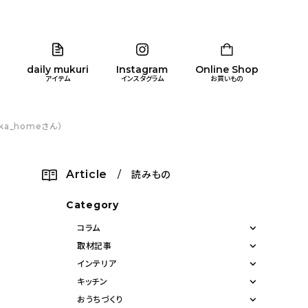
daily mukuri
Instagram
Online Shop
アイテム
インスタグラム
お買いもの
a_homeさん）
リア
暮らし
キッズ
品
Article
/ 読みもの
ン
Category
コラム
取材記事
インテリア
キッチン
おうちづくり