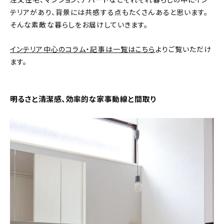
注文住宅、マンション、アパートなどそれぞれ暮らしの中にイン
テリアがあり、背景には共感する点もたくさんあると思います。
おすすめの記事
そんな素敵な暮らしをお届けしていきます。
コラム
インテリア中心のコラム・記事は一覧はこちら
よりご覧いただけ
ます。
インテリア
キッチン
明るさと清潔感、効率的な家事動線と間取り
収納/掃除
暮らし
daily mukuri
/ アイテム
カテゴリー一覧