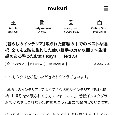
Article
daily mukuri
Instagram
Online Shop
読みもの
アイテム
インスタグラム
お買いもの
【暮らしのインテリア】限られた面積の中でのベストな選
択。全てを２階に集約した使い勝手の良い水回り〜生活
感のある整ったお家（ kaya___ieさん）
2024.2.6
インテリア
コラム
読みもの
Article
/ 読みもの
いつもムクリをご覧いただきありがとうございます。
カテゴリー一覧
「暮らしのインテリア」ではすてきなお家やインテリア、整理・収
納、お掃除を体現されてる方にフォーカスし、普段インスタグラ
新着記事
ムでは発信しきれない実体験をコラム形式で配信していきます。
人気の記事