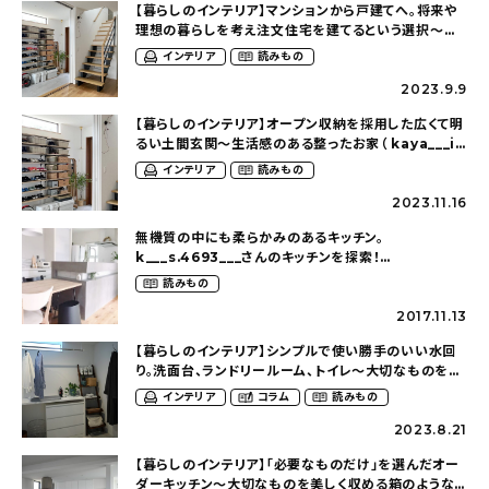
【暮らしのインテリア】マンションから戸建てへ。将来や
理想の暮らしを考え注文住宅を建てるという選択〜生
活感のある整ったお家（ kaya___ieさん）
インテリア
読みもの
2023.9.9
【暮らしのインテリア】オープン収納を採用した広くて明
るい土間玄関〜生活感のある整ったお家（ kaya___ie
さん）
インテリア
読みもの
2023.11.16
無機質の中にも柔らかみのあるキッチン。
k___s.4693___さんのキッチンを探索！
【Panasonic（パナソニック）ラクシーナ モールテック
読みもの
ス】
2017.11.13
【暮らしのインテリア】シンプルで使い勝手のいい水回
り。洗面台、ランドリールーム、トイレ〜大切なものを美
しく収める箱のような家で暮らす（kei_haus___さん）
インテリア
コラム
読みもの
2023.8.21
【暮らしのインテリア】「必要なものだけ」を選んだオー
ダーキッチン〜大切なものを美しく収める箱のような