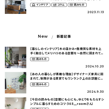
家で暮らす（kei_haus___さん）
インテリア
コラム
読みもの
2023.11.13
New
新着記事
【暮らしのインテリア】木の温かみ×無機質な素材を上
手く融合してメリハリのある空間を〜自然に囲まれて暮
らす（ki_no_ieさん）
読みもの
2024.10.20
【あの人の暮らしが素敵な理由】デザイナーズ家具に囲
まれて。制限がある賃貸でもワンランク上のお部屋に〜
狭くても好きな暮らしのこと（_____chika708さん）
読みもの
2024.9.30
【今日の読みもの】空間にも心にも。ゆとりをもたらすシ
ンプルに暮らすためのコツ（103__roomさん）