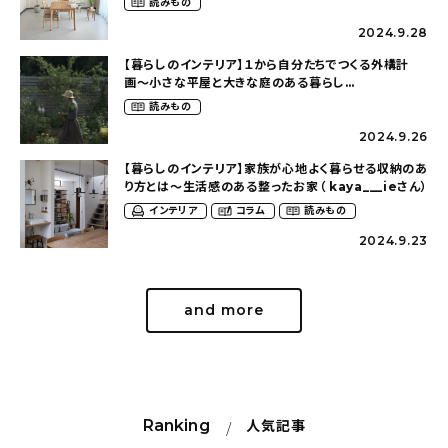
読みもの
2024.9.28
【暮らしのインテリア】１から自分たちでつくる外構計
画〜小さな平屋と大きな庭のある暮らし
（tsumikiniwaさん）
読みもの
2024.9.26
【暮らしのインテリア】家族が心地よく暮らせる収納のあ
り方とは〜生活感のある整ったお家（ kaya___ieさん）
インテリア
コラム
読みもの
2024.9.23
and more
Ranking
人気記事