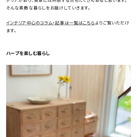
テリアがあり、背景には共感する点もたくさんあると思います。
そんな素敵な暮らしをお届けしていきます。
おすすめの記事
インテリア中心のコラム・記事は一覧はこちら
よりご覧いただけ
コラム
ます。
インテリア
ハーブを楽しむ暮らし
キッチン
収納/掃除
暮らし
daily mukuri
/ アイテム
カテゴリー一覧