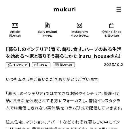
Article
daily mukuri
Instagram
Online Shop
読みもの
アイテム
インスタグラム
お買いもの
【暮らしのインテリア】育て、飾り、食す。ハーブのある生活
を始める〜家と寄りそう暮らしかた（ruru_houseさん）
2023.10.2
インテリア
コラム
読みもの
Article
/ 読みもの
いつもムクリをご覧いただきありがとうございます。
「暮らしのインテリア」ではすてきなお家やインテリア、整理・収
カテゴリー一覧
納、お掃除を体現されてる方にフォーカスし、普段インスタグラ
ムでは発信しきれない実体験をコラム形式で配信していきます。
新着記事
注文住宅、マンション、アパートなどそれぞれ暮らしの中にイン
人気の記事