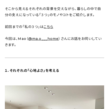
新着記事
そこから見えるそれぞれの背景を交えながら、暮らしの中で自
人気の記事
分の支えになっている「３つ」のモノやコトをご紹介します。
おすすめの記事
前回までの「私の３つ」は
こちら
インテリア
今回は、Mao（
@ma.o___home
）さんにお話をお伺いしてい
きます。
日用品
キッチン
１．それぞれの「心地よさ」を考える
ギフト
キッズ