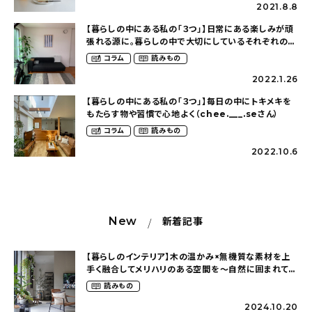
2021.8.8
【暮らしの中にある私の「３つ」】日常にある楽しみが頑
張れる源に。暮らしの中で大切にしているそれぞれの幸
せ時間（ suzu_homeさん）
コラム
読みもの
2022.1.26
【暮らしの中にある私の「３つ」】毎日の中にトキメキを
もたらす物や習慣で心地よく（chee.___.seさん）
コラム
読みもの
2022.10.6
New
新着記事
【暮らしのインテリア】木の温かみ×無機質な素材を上
手く融合してメリハリのある空間を〜自然に囲まれて暮
らす（ki_no_ieさん）
読みもの
2024.10.20