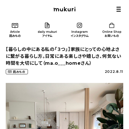
Article
daily mukuri
Instagram
Online Shop
読みもの
アイテム
インスタグラム
お買いもの
【暮らしの中にある私の「３つ」】家族にとっての心地よさ
に繋がる暮らし方。日常にある楽しさや嬉しさ、何気ない
時間を大切にして（ma.o___homeさん）
2022.8.11
読みもの
Article
/ 読みもの
カテゴリー一覧
新着記事
人気の記事