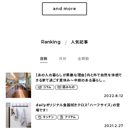
and more
Ranking
人気記事
日別
月別
全期間
【あの人の暮らしが素敵な理由】内と外で自然を体感で
1
きる家で過ごす夏休み〜中庭のある暮らし
（yume_2700さん）
コラム
読みもの
2022.8.12
dailyオリジナル食器拭きクロス「ハーフサイズ」の登
2
場です！
キッチン
アイテム
2021.2.27