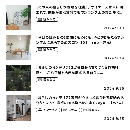
【あの人の暮らしが素敵な理由】デザイナーズ家具に囲
まれて。制限がある賃貸でもワンランク上のお部屋に〜
狭くても好きな暮らしのこと（_____chika708さん）
読みもの
2024.9.30
【今日の読みもの】空間にも心にも。ゆとりをもたらすシ
ンプルに暮らすためのコツ（103__roomさん）
読みもの
2024.9.28
【暮らしのインテリア】１から自分たちでつくる外構計
画〜小さな平屋と大きな庭のある暮らし
（tsumikiniwaさん）
読みもの
2024.9.26
【暮らしのインテリア】家族が心地よく暮らせる収納のあ
り方とは〜生活感のある整ったお家（ kaya___ieさん）
インテリア
コラム
読みもの
2024.9.23