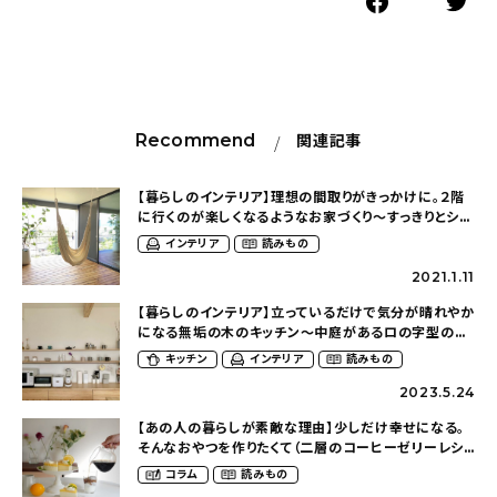
Recommend
関連記事
【暮らしのインテリア】理想の間取りがきっかけに。２階
に行くのが楽しくなるようなお家づくり〜すっきりとシン
プルに暮らしたい（r__kuro.__さん）
インテリア
読みもの
2021.1.11
【暮らしのインテリア】立っているだけで気分が晴れやか
になる無垢の木のキッチン〜中庭があるロの字型の家
（y_home_1225さん）
キッチン
インテリア
読みもの
2023.5.24
【あの人の暮らしが素敵な理由】少しだけ幸せになる。
そんなおやつを作りたくて（二層のコーヒーゼリーレシ
ピ付き）〜夏の冷たいお菓子（note_na_さん）
コラム
読みもの