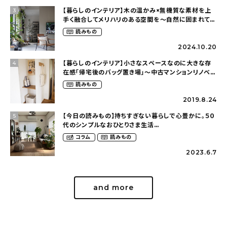
【暮らしのインテリア】木の温かみ×無機質な素材を上
3
手く融合してメリハリのある空間を〜自然に囲まれて暮
らす（ki_no_ieさん）
読みもの
2024.10.20
【暮らしのインテリア】小さなスペースなのに大きな存
4
在感「帰宅後のバッグ置き場」～中古マンションリノベー
ションで叶えたコダワリの暮らし（cocoyuko___さ
読みもの
ん）
2019.8.24
【今日の読みもの】持ちすぎない暮らしで心豊かに。５０
5
代のシンプルなおひとりさま生活
（ohitorisama_kurasiさん）
コラム
読みもの
2023.6.7
and more