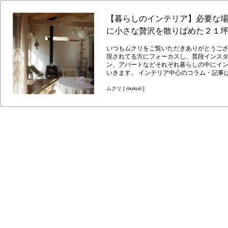
【暮らしのインテリア】必要な
に小さな贅沢を散りばめた２１坪の平
いつもムクリをご覧いただきありがとうございます。 「暮らしのインテリア」ではすてきなお家やインテリア
現されてる方にフォーカスし、普段インスタグラム
ン、アパートなどそれぞれ暮らしの中にイ
いきます。 インテリア中心のコラム・記事は一覧はこちらよりご覧いただけます。 よりよく暮らすための灯り 執筆者：
yumi（@hy___home21）さん 今の暮らしをするようになり、６月で３年を迎えました。 この家で暮らし始めてから「もっと家で過ごし
たい」という思いが強くなり、昨年末に長年携わっていた建築の仕事
ムクリ [ mukuri ]
色々計画中なので、また機会があればお話させてください。 さて、今回はわたしが大切にした「灯り
家を計画中の方はもちろん、素敵なお家に
けると嬉しいです。 yumiさんの前回のコラムはこちら https://mukuri.jp/article/column/editor-column/7337095/ 光とともに暮らす 朝の光と
共に目覚め、昼間は窓から差し込む光を取り込み、夜は薪ス
変え、心の豊かさを生むと思っています。
前回のコラムでもお話したように、季節ご
ん。 夜は日暮れが近づき少しずつ変わっていく暗さにあわせて、必要な場所の灯りを一つずつつけていきます。 真鍮のトグルスイッチの
パチンという音が心地よく、灯りが増えていく空間で
情 日本では長い間、部屋の中心に一つの照明を配置して全体を照らす「一室一灯」が主流でしたが、最近は複数のダウンライトを配置す
る家が多くなっていると思います。 ただ、器具がシーリングからダウンライトへ変わっただけで、昼間のようにリビング全体を明るくす
るという、灯りに対する基本的な考え方は変わっていません。 間接照明や、ダイニングにペン
たくさんのダウンライトがあるために存在が薄くなってしまっ
のレストランだと会話が弾んで居心地がいいな」「宿
場所で心地よさを感じることって多いですよね。それらに共
壁や床などに数種の照明を配置する「多灯分散式」にされている場
かもしれませんが、天井から煌々とした光がないと生活しにくい訳では
手元に近い位置に照明を配置すると、手元の灯りは